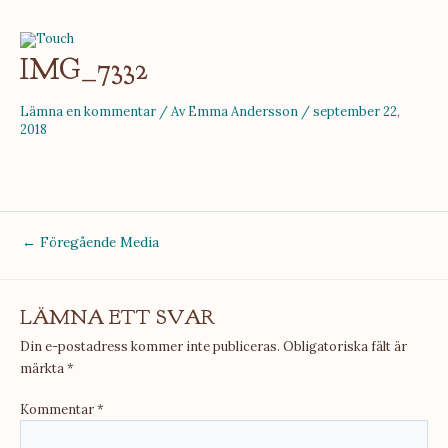
Hoppa
till
Main
innehåll
IMG_7332
Menu
Lämna en kommentar
/ Av
Emma Andersson
/
september 22,
2018
Inläggsnavigering
←
Föregående Media
LÄMNA ETT SVAR
Din e-postadress kommer inte publiceras.
Obligatoriska fält är
märkta
*
Kommentar
*