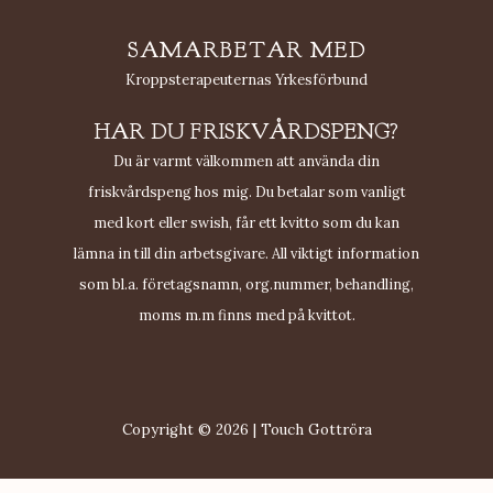
SAMARBETAR MED
Kroppsterapeuternas Yrkesförbund
HAR DU FRISKVÅRDSPENG?
Du är varmt välkommen att använda din
friskvårdspeng hos mig. Du betalar som vanligt
med kort eller swish, får ett kvitto som du kan
lämna in till din arbetsgivare. All viktigt information
som bl.a. företagsnamn, org.nummer, behandling,
moms m.m finns med på kvittot.
Copyright © 2026 | Touch Gottröra
Webbplatsen använder sig endast av nödvändiga cookies för att ge dig