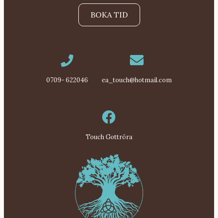
BOKA TID
0709- 622046
ea_touch@hotmail.com
Touch Gottröra