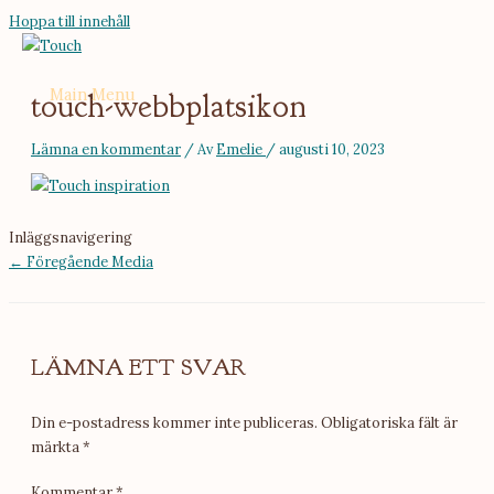
Hoppa till innehåll
Main Menu
touch-webbplatsikon
Lämna en kommentar
/ Av
Emelie
/
augusti 10, 2023
Inläggsnavigering
←
Föregående Media
LÄMNA ETT SVAR
Din e-postadress kommer inte publiceras.
Obligatoriska fält är
märkta
*
Kommentar
*