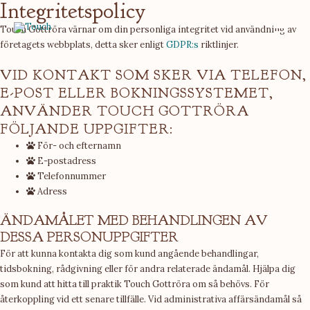
Integritetspolicy
Hoppa
till
Touch Gottröra värnar om din personliga integritet vid användning av
Main
innehåll
företagets webbplats, detta sker enligt
GDPR:s
riktlinjer.
Menu
VID KONTAKT SOM SKER VIA TELEFON,
E-POST ELLER BOKNINGSSYSTEMET,
ANVÄNDER TOUCH GOTTRÖRA
FÖLJANDE UPPGIFTER:
För- och efternamn
E-postadress
Telefonnummer
Adress
ÄNDAMÅLET MED BEHANDLINGEN AV
DESSA PERSONUPPGIFTER
För att kunna kontakta dig som kund angående behandlingar,
tidsbokning, rådgivning eller för andra relaterade ändamål. Hjälpa dig
som kund att hitta till praktik Touch Gottröra om så behövs. För
återkoppling vid ett senare tillfälle. Vid administrativa affärsändamål så