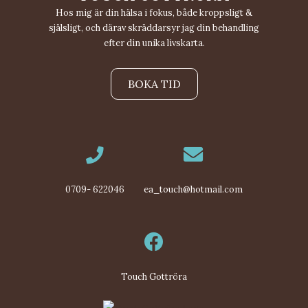
Hos mig är din hälsa i fokus, både kroppsligt &
själsligt, och därav skräddarsyr jag din behandling
efter din unika livskarta.
BOKA TID
0709- 622046
ea_touch@hotmail.com
Touch Gottröra