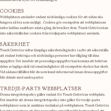
COOKIES
Webbplatsen använder endast nödvändiga cookies för att sidan ska
fungera så bra som möjligt. Cookies gör exempelvis att webbplatsens
sidor laddas snabbare nästa gång du besöker dem. Touch Gottröra kan
inte säkerställa hur cookies från tredjeparts webbplatser används.
SÄKERHET
Touch Gottröra vidtar lämpliga säkerhetsåtgärder i syfte att säkerställa
att endast behöriga och nödvändiga personer har tillgång till dina
uppgifter. Det innebär att personliga uppgifter kan komma att behövas
delas av lagliga skäl vid omständigheter då exempelvis olyckor har skett.
Vid sådana tillfällen blir du som kund informerad innan dessa uppgifter
blir delade med andra parter.
TREDJE-PARTS WEBBPLATSER
Denna integritetspolicy gäller endast för Touch Gottröras webbplats.
Det innebär att denna integritetspolicy inte gäller för tredje-parts
webbplatser som är anslutna via länkar på webbplatsen. Touch Gottröra
kan inte garantera att dina personliga uppgifter blir hanterade på ett